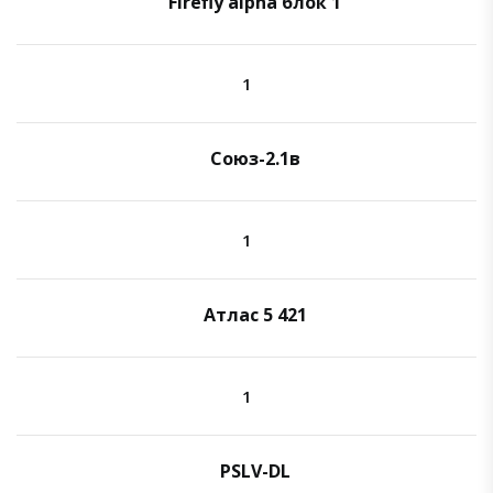
Firefly alpha блок 1
1
Союз-2.1в
1
Атлас 5 421
1
PSLV-DL