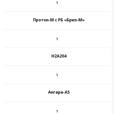
1
Протон-М с РБ «Бриз-М»
1
H2A204
1
Ангара-А5
1