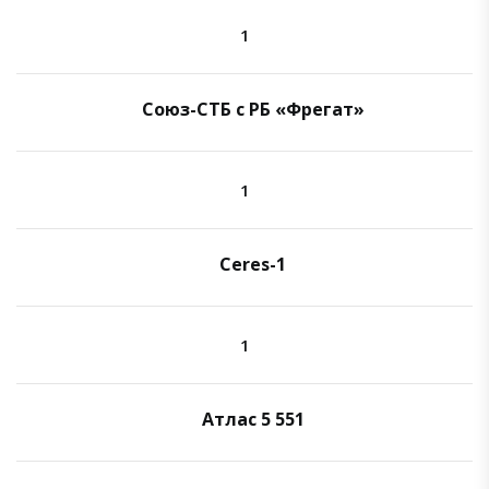
1
Союз-СТБ с РБ «Фрегат»
1
Ceres-1
1
Атлас 5 551