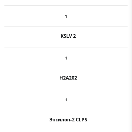
1
KSLV 2
1
H2A202
1
Эпсилон-2 CLPS