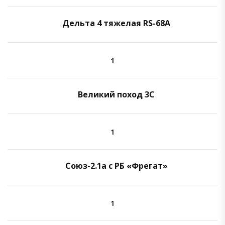
Дельта 4 тяжелая RS-68A
1
Великий поход 3C
1
Союз-2.1а с РБ «Фрегат»
1