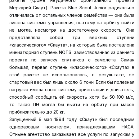
ракеты (кроме неудачного орбитального проекта
Меркурий-Скаут). Ракета Blue Scout Junior радикально
отличалась от остальных членов семейства — она была
лишена системы управления, поэтому на орбиту выйти
не могла, несмотря на достаточную скорость. Она
представляла собой три верхних ступени
«классического» «Скаута», на которые была поставлена
миниатюрная ступень NOTS, заимствованная из раннего
проекта по запуску спутников с самолёта. Самая
большая, первая ступень «классического» «Скаута» в
этой ракете не использовалась, в результате, её
стартовый вес был лишь около 6 тонн. Если бы полезная
нагрузка имела свою систему ориентации и двигатель,
способный сообщить ей скорость хотя бы 50-100 м/с,
то такая ПН могла бы выйти на орбиту при массе
приблизительно до 20 кг.
Запущенный 9 мая 1994 году «Скаут» был последним
одноразовым носителем, принадлежавшим НАСА.
Отныне агентство заказывает все услуги по запускам у