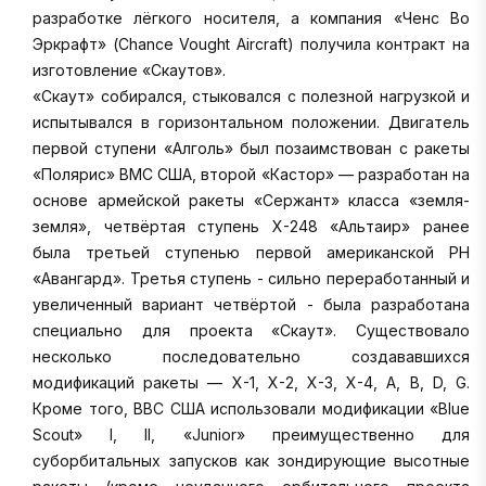
разработке лёгкого носителя, а компания «Ченс Во
Эркрафт» (Chance Vought Aircraft) получила контракт на
изготовление «Скаутов».
«Скаут» собирался, стыковался с полезной нагрузкой и
испытывался в горизонтальном положении. Двигатель
первой ступени «Алголь» был позаимствован с ракеты
«Полярис» ВМС США, второй «Кастор» — разработан на
основе армейской ракеты «Сержант» класса «земля-
земля», четвёртая ступень X-248 «Альтаир» ранее
была третьей ступенью первой американской РН
«Авангард». Третья ступень - сильно переработанный и
увеличенный вариант четвёртой - была разработана
специально для проекта «Скаут». Существовало
несколько последовательно создававшихся
модификаций ракеты — X-1, X-2, X-3, X-4, A, B, D, G.
Кроме того, ВВС США использовали модификации «Blue
Scout» I, II, «Junior» преимущественно для
суборбитальных запусков как зондирующие высотные