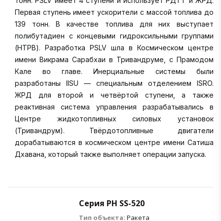
тонн. PSLV имеет 4 ступени и использует РДТТ и ЖРД.
Первая ступень имеет ускорители с массой топлива до
139 тонн. В качестве топлива для них выступает
полибутадиен с концевыми гидроксильными группами
(HTPB). Разработка PSLV шла в Космическом центре
имени Викрама Сарабхаи в Тривандруме, с Прамодом
Кале во главе. Инерциальные системы были
разработаны IISU — специальным отделением ISRO.
ЖРД для второй и четвёртой ступени, а также
реактивная система управления разрабатывались в
Центре жидкотопливных силовых установок
(Тривандрум). Твёрдотопливные двигатели
дорабатываются в космическом центре имени Сатиша
Дхавана, который также выполняет операции запуска.
Серия РН SS-520
Тип объекта:
Ракета