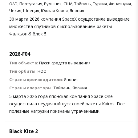
ОАЭ
,
Португалия
,
Румыния
,
США
,
Тайвань
,
Турция
,
Финляндия
,
Чехия
,
Швеция
,
Южная Корея
,
Япония
30 марта 2026 компания SpaceX осуществила выведение
множества спутников с использованием ракеты
Фалкьон-9 блок 5.
2026-F04
Тип объекта:
Пуски средств выведения
Тип орбиты:
НОО
Страны производители:
Япония
Страны операторы:
Тайвань
,
Япония
5 марта 2026 года японская компания Space One
осуществила неудачный пуск своей ракеты Kairos. Dсе
полезные нагрузки признаны утраченными.
Black Kite 2