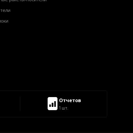
ители
локи
Отчетов
1 шт.