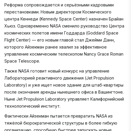
Реформа сопровождается и серьёзными кадровыми
перестановками. Новым директором Космического
центра Кеннеди (Kennedy Space Center) назначен Брайан
Хьюз. Одновременно NASA сменило руководство Центра
космических полетов имени Годдарда (Goddard Space
Flight Center) — его новым главой стал Джейми Данн,
которого Айзекман ранее хвалил за эффективное
управление космическим телескопом Nancy Grace Roman
Space Telescope.
Также NASA готовит новый конкурс на управление
Лабораторией реактивного движения (Jet Propulsion
Laboratory) и уже ищет новое здание для штаб-квартиры
после окончания аренды нынешнего офиса в Вашингтоне.
Ныне Jet Propulsion Laboratory управляет Калифорнийский
технологический институт.
Фактически Айзекман пытается превратить NASA из
тяжёлой бюрократической структуры в более гибкую
организацию, способную быстрее запускать новые