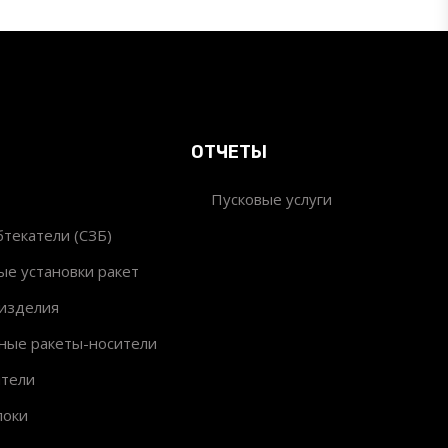
ОТЧЕТЫ
Пусковые услуги
текатели (СЗБ)
ые установки ракет
изделия
ные ракеты-носители
ители
локи