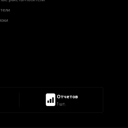
ители
локи
Отчетов
1 шт.