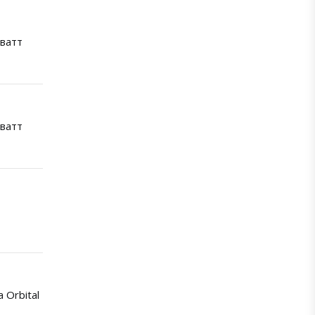
ватт
ватт
a Orbital