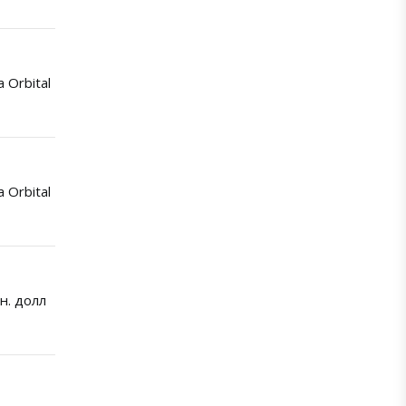
a Orbital
a Orbital
н. долл