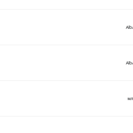
Alb
Alb
мл