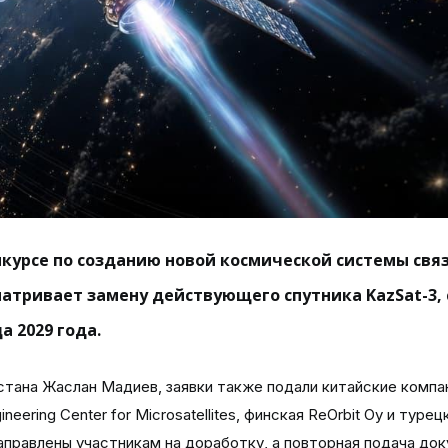
нкурсе по созданию новой космической системы свя
матривает замену действующего спутника KazSat-3, 
а 2029 года.
стана Жаслан Мадиев, заявки также подали китайские компа
gineering Center for Microsatellites, финская ReOrbit Oy и турец
 направлены участникам на доработку, а повторная подача до