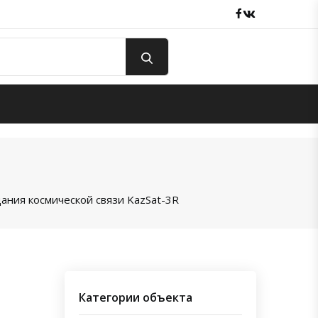
Facebook
вКонтакте
дания космической связи KazSat-3R
Категории объекта