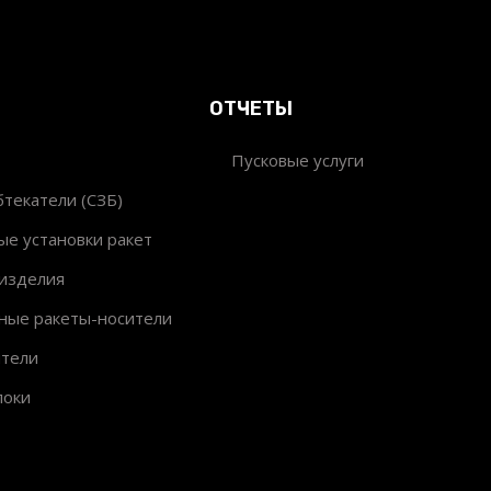
ОТЧЕТЫ
Пусковые услуги
текатели (СЗБ)
ые установки ракет
изделия
ные ракеты-носители
ители
локи