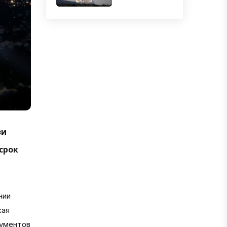
зи
срок
нии
кая
кументов