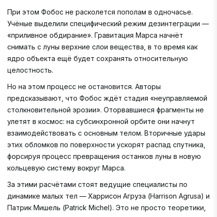
При этом Фобос не расколется пополам в одночасье.
Учёные выделили специфический режим дезинтеграции —
«приливное обдирание». Гравитация Марса начнёт
снимать с луны верхние слои вещества, в то время как
ядро объекта ещё будет сохранять относительную
целостность.
Но на этом процесс не остановится. Авторы
предсказывают, что Фобос ждёт стадия «неуправляемой
столкновительной эрозии». Оторвавшиеся фрагменты не
улетят в космос: на субсинхронной орбите они начнут
взаимодействовать с основным телом. Вторичные удары
этих обломков по поверхности ускорят распад спутника,
форсируя процесс превращения останков луны в новую
кольцевую систему вокруг Марса.
За этими расчётами стоят ведущие специалисты по
динамике малых тел — Харрисон Агруза (Harrison Agrusa) и
Патрик Мишель (Patrick Michel). Это не просто теоретики,